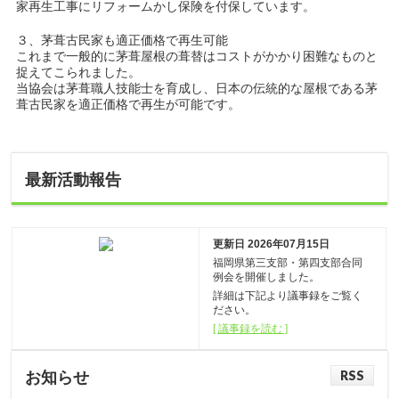
家再生工事にリフォームかし保険を付保しています。
３、茅葺古民家も適正価格で再生可能
これまで一般的に茅葺屋根の葺替はコストがかかり困難なものと
捉えてこられました。
当協会は茅葺職人技能士を育成し、日本の伝統的な屋根である茅
葺古民家を適正価格で再生が可能です。
最新活動報告
更新日 2026年07月15日
福岡県第三支部・第四支部合同
例会を開催しました。
詳細は下記より議事録をご覧く
ださい。
[ 議事録を読む ]
RSS
お知らせ